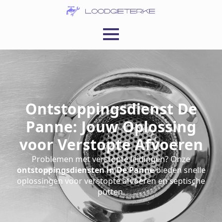
Ontstoppingsdienst De
Panne: Jouw Oplossing
voor Verstopte Afvoeren
Problemen met verstopte leidingen? Onze
ontstoppingsdiensten in De Panne
bieden snelle
oplossingen voor verstopte afvoeren en septische
putten.