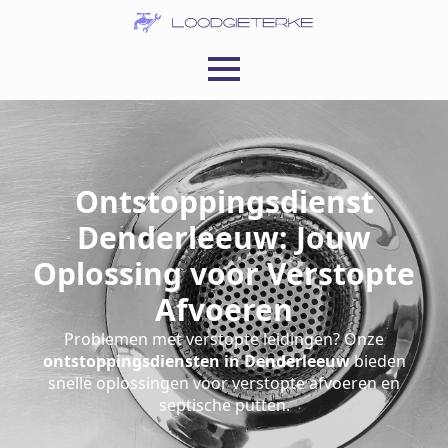
Ontstoppingsdienst
Denderleeuw: Jouw
Oplossing voor Verstopte
Afvoeren
Problemen met verstopte leidingen? Onze
ontstoppingsdiensten in Denderleeuw
bieden
snelle oplossingen voor verstopte afvoeren en
septische putten.