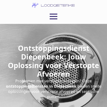
Ontstoppingsdienst
Diepenbeek: Jouw
Oplossing voor Verstopte
Afvoeren
Problemen met verstopte leidingen? Onze
ontstoppingsdiensten in Diepenbeek
bieden snelle
oplossingen voor verstopte afvoeren en septische
putten.