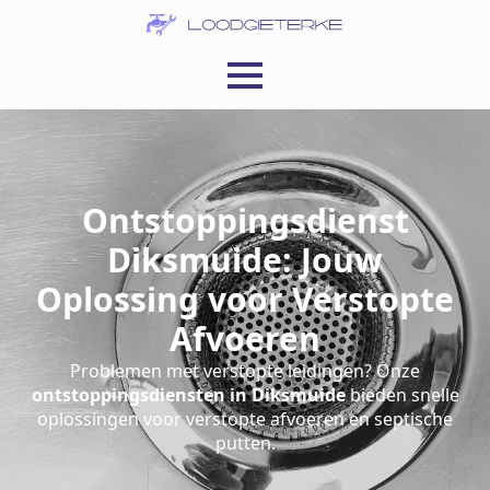
Ontstoppingsdienst
Diksmuide: Jouw
Oplossing voor Verstopte
Afvoeren
Problemen met verstopte leidingen? Onze
ontstoppingsdiensten in Diksmuide
bieden snelle
oplossingen voor verstopte afvoeren en septische
putten.