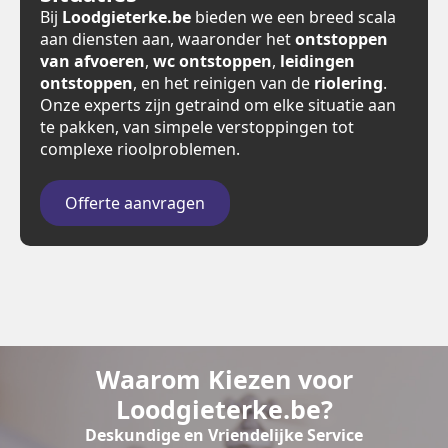
Bij
Loodgieterke.be
bieden we een breed scala
aan diensten aan, waaronder het
ontstoppen
van afvoeren
,
wc ontstoppen
,
leidingen
ontstoppen
, en het reinigen van de
riolering
.
Onze experts zijn getraind om elke situatie aan
te pakken, van simpele verstoppingen tot
complexe rioolproblemen.
Offerte aanvragen
Waarom Kiezen voor
Loodgieterke.be?
Deskundige en Vriendelijke Service