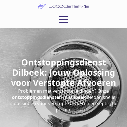
Ontstoppingsdienst
Dilbeek: Jouw Oplossing
voor Verstopte Afvoeren
Problemen met verstopte leidingen? Onze
ontstoppingsdiensten in Dilbeek
bieden snelle
oplossingen voor verstopte afvoeren en septische
putten.