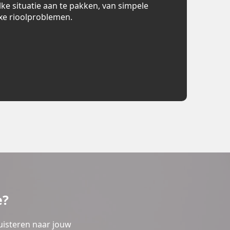
lke situatie aan te pakken, van simpele
xe rioolproblemen.
e?
uisteren naar jouw