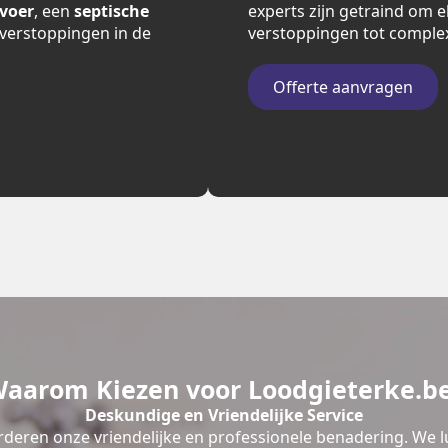
fvoer
, een
septische
experts zijn getraind om e
verstoppingen in de
verstoppingen tot comple
Offerte aanvragen
aarom Kiezen voor Loodgieterke.b
Deskundige en Vriendelijke Service
deren onze vriendelijke en professionele benadering. We l