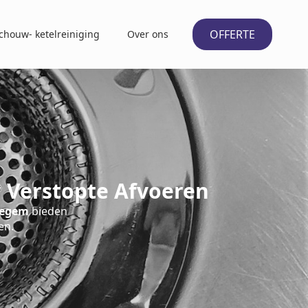
OFFERTE
chouw- ketelreiniging
Over ons
 Verstopte Afvoeren
degem
bieden
en.