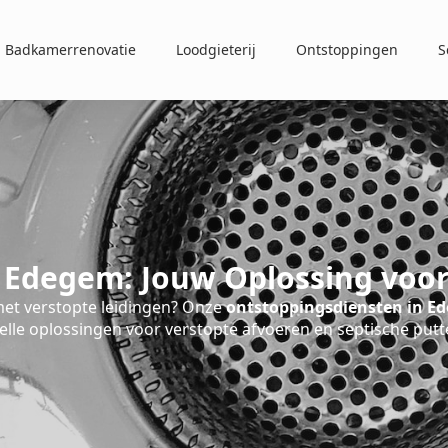
Badkamerrenovatie
Loodgieterij
Ontstoppingen
S
 Edegem: Jouw Oplossing voor
et verstopte leidingen? Onze
ontstoppingsdiensten in E
elle oplossingen voor verstopte afvoeren en septische putt