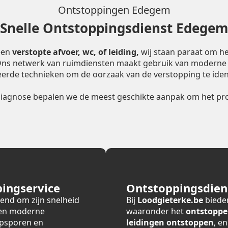
Ontstoppingen Edegem
Snelle Ontstoppingsdienst Edege
een
verstopte afvoer, wc, of leiding,
wij staan paraat om he
 Ons netwerk van ruimdiensten maakt gebruik van moderne
erde technieken om de oorzaak van de verstopping te ident
diagnose bepalen we de meest geschikte aanpak om het pro
ingservice
Ontstoppingsdiens
end om zijn snelheid
Bij
Loodgieterke.be
bieden
 en moderne
waaronder het
ontstoppe
opsporen en
leidingen ontstoppen
, e