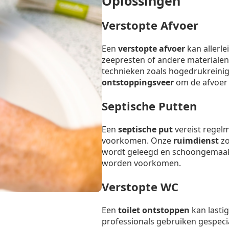
Oplossingen
Verstopte Afvoer
Een
verstopte afvoer
kan allerl
zeepresten of andere materialen
technieken zoals hogedrukreinig
ontstoppingsveer
om de afvoer s
Septische Putten
Een
septische put
vereist regel
voorkomen. Onze
ruimdienst
zo
wordt geleegd en schoongemaak
worden voorkomen.
Verstopte WC
Een
toilet ontstoppen
kan lastig
professionals gebruiken gespeci