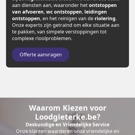
aan diensten aan, waaronder het
ontstoppen
van afvoeren
,
wc ontstoppen
,
leidingen
ontstoppen
, en het reinigen van de
riolering
.
Onze experts zijn getraind om elke situatie aan
te pakken, van simpele verstoppingen tot
complexe rioolproblemen.
Offerte aanvragen
Waarom Kiezen voor
Loodgieterke.be?
Deskundige en Vriendelijke Service
Onze klanten waarderen onze vriendelijke en