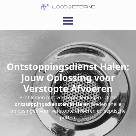
Ontstoppingsdienst Halen:
Jouw Oplossing voor
Verstopte Afvoeren
Problemen met verstopte leidingen? Onze
ontstoppingsdiensten in Halen
bieden snelle
oplossingen voor verstopte afvoeren en septische
putten.