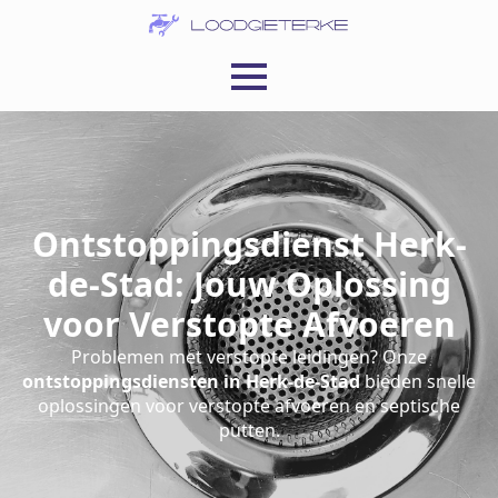
Ontstoppingsdienst Herk-
de-Stad: Jouw Oplossing
voor Verstopte Afvoeren
Problemen met verstopte leidingen? Onze
ontstoppingsdiensten in Herk-de-Stad
bieden snelle
oplossingen voor verstopte afvoeren en septische
putten.