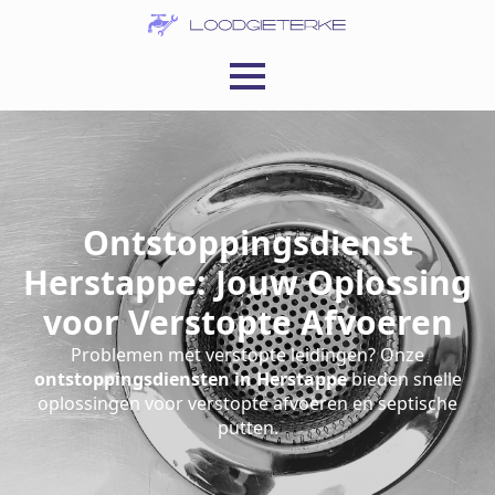
Ontstoppingsdienst
Herstappe: Jouw Oplossing
voor Verstopte Afvoeren
Problemen met verstopte leidingen? Onze
ontstoppingsdiensten in Herstappe
bieden snelle
oplossingen voor verstopte afvoeren en septische
putten.