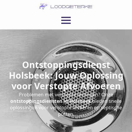
Ontstoppingsdienst
Holsbeek: Jouw Oplossing
voor Verstopte Afvoeren
Problemen met verstopte leidingen? Onze
ontstoppingsdiensten in Holsbeek
bieden snelle
oplossingen voor verstopte afvoeren en septische
putten.