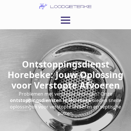
Ontstoppingsdienst
Horebeke: Jouw Oplossing
voor Verstopte Afvoeren
Problemen met verstopte leidingen? Onze
ontstoppingsdiensten in Horebeke
bieden snelle
oplossingen voor verstopte afvoeren en septische
putten.