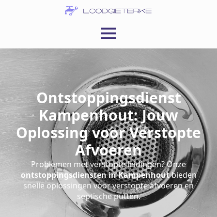
Ontstoppingsdienst
Kampenhout: Jouw
Oplossing voor Verstopte
Afvoeren
Problemen met verstopte leidingen? Onze
ontstoppingsdiensten in Kampenhout
bieden
snelle oplossingen voor verstopte afvoeren en
septische putten.