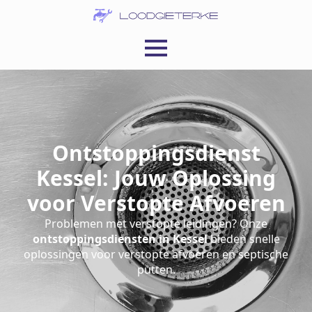
Ontstoppingsdienst
Kessel: Jouw Oplossing
voor Verstopte Afvoeren
Problemen met verstopte leidingen? Onze
ontstoppingsdiensten in Kessel
bieden snelle
oplossingen voor verstopte afvoeren en septische
putten.