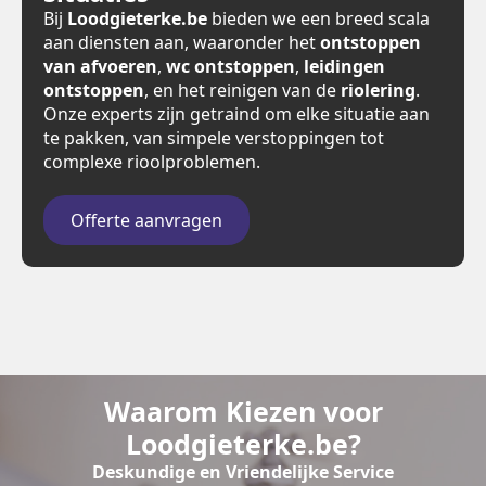
Bij
Loodgieterke.be
bieden we een breed scala
aan diensten aan, waaronder het
ontstoppen
van afvoeren
,
wc ontstoppen
,
leidingen
ontstoppen
, en het reinigen van de
riolering
.
Onze experts zijn getraind om elke situatie aan
te pakken, van simpele verstoppingen tot
complexe rioolproblemen.
Offerte aanvragen
Waarom Kiezen voor
Loodgieterke.be?
Deskundige en Vriendelijke Service