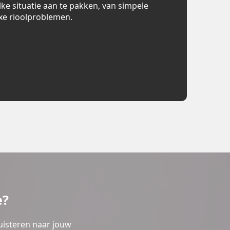
lke situatie aan te pakken, van simpele
xe rioolproblemen.
e?
uisteren naar jouw