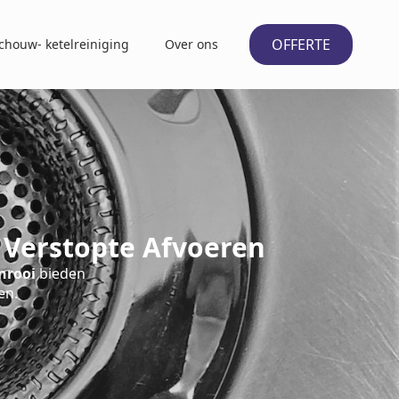
OFFERTE
chouw- ketelreiniging
Over ons
 Verstopte Afvoeren
nrooi
bieden
en.