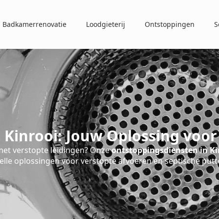
Badkamerrenovatie
Loodgieterij
Ontstoppingen
S
 Kinrooi: Jouw Oplossing voor
et verstopte leidingen? Onze
ontstoppingsdiensten in Ki
elle oplossingen voor verstopte afvoeren en septische putt