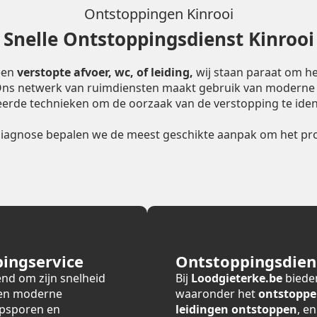
Ontstoppingen Kinrooi
Snelle Ontstoppingsdienst Kinrooi
een
verstopte afvoer, wc, of leiding,
wij staan paraat om he
 Ons netwerk van ruimdiensten maakt gebruik van moderne
erde technieken om de oorzaak van de verstopping te ident
diagnose bepalen we de meest geschikte aanpak om het pro
ingservice
Ontstoppingsdiens
end om zijn snelheid
Bij
Loodgieterke.be
bieden
 en moderne
waaronder het
ontstoppe
opsporen en
leidingen ontstoppen
, e