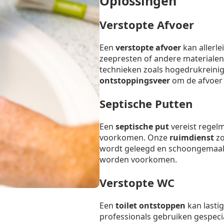
Oplossingen
Verstopte Afvoer
Een
verstopte afvoer
kan allerl
zeepresten of andere materialen
technieken zoals hogedrukreinig
ontstoppingsveer
om de afvoer s
Septische Putten
Een
septische put
vereist regel
voorkomen. Onze
ruimdienst
zo
wordt geleegd en schoongemaak
worden voorkomen.
Verstopte WC
Een
toilet ontstoppen
kan lastig
professionals gebruiken gespeci