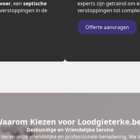
fvoer
, een
septische
experts zijn getraind om e
verstoppingen in de
verstoppingen tot comple
Offerte aanvragen
aarom Kiezen voor Loodgieterke.b
Deskundige en Vriendelijke Service
deren onze vriendelijke en professionele benadering. We l