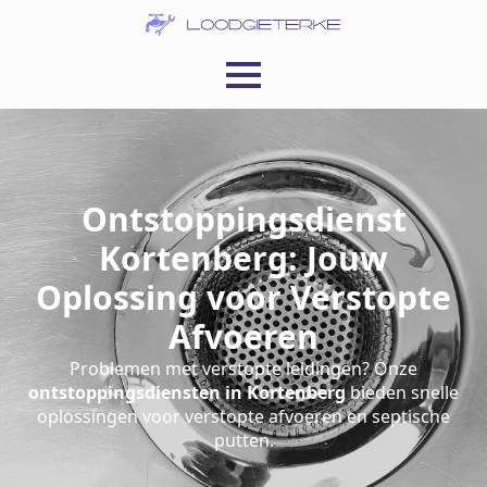
Ontstoppingsdienst
Kortenberg: Jouw
Oplossing voor Verstopte
Afvoeren
Problemen met verstopte leidingen? Onze
ontstoppingsdiensten in Kortenberg
bieden snelle
oplossingen voor verstopte afvoeren en septische
putten.