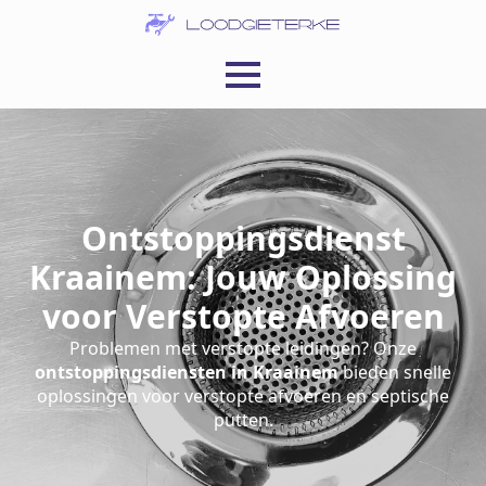
Ontstoppingsdienst
Kraainem: Jouw Oplossing
voor Verstopte Afvoeren
Problemen met verstopte leidingen? Onze
ontstoppingsdiensten in Kraainem
bieden snelle
oplossingen voor verstopte afvoeren en septische
putten.