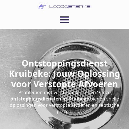
Ontstoppingsdienst
Kruibeke: Jouw Oplossing
voor Verstopte Afvoeren
Problemen met verstopte leidingen? Onze
ontstoppingsdiensten in Kruibeke
bieden snelle
oplossingen voor verstopte afvoeren en septische
putten.