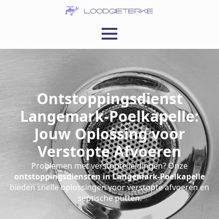
Ontstoppingsdienst
Langemark-Poelkapelle:
Jouw Oplossing voor
Verstopte Afvoeren
Problemen met verstopte leidingen? Onze
ontstoppingsdiensten in Langemark-Poelkapelle
bieden snelle oplossingen voor verstopte afvoeren en
septische putten.