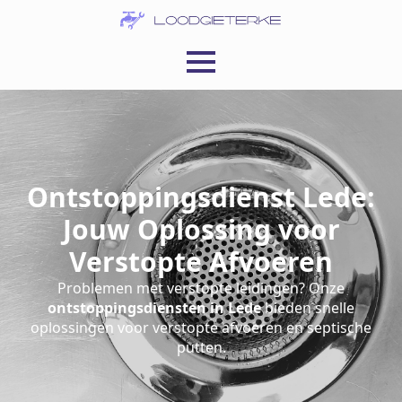
Ontstoppingsdienst Lede:
Jouw Oplossing voor
Verstopte Afvoeren
Problemen met verstopte leidingen? Onze
ontstoppingsdiensten in Lede
bieden snelle
oplossingen voor verstopte afvoeren en septische
putten.