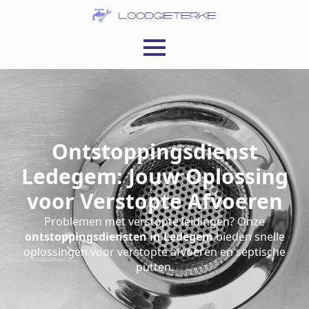
Ontstoppingsdienst
Ledegem: Jouw Oplossing
voor Verstopte Afvoeren
Problemen met verstopte leidingen? Onze
ontstoppingsdiensten in Ledegem
bieden snelle
oplossingen voor verstopte afvoeren en septische
putten.