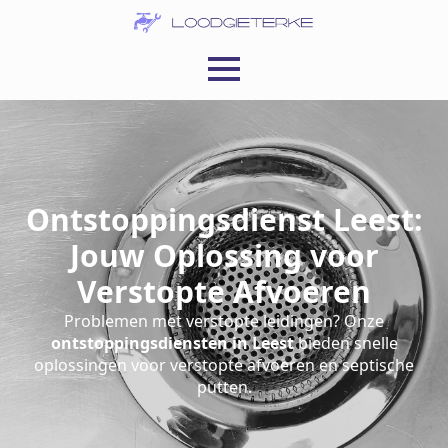
Ontstoppingsdienst Leest:
Jouw Oplossing voor
Verstopte Afvoeren
Problemen met verstopte leidingen? Onze
ontstoppingsdiensten in Leest
bieden snelle
oplossingen voor verstopte afvoeren en septische
putten.