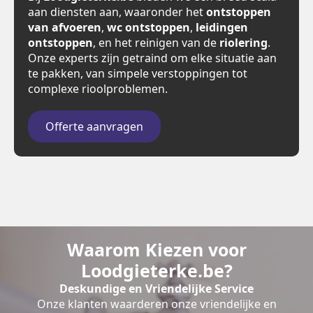
aan diensten aan, waaronder het
ontstoppen
van afvoeren
,
wc ontstoppen
,
leidingen
ontstoppen
, en het reinigen van de
riolering
.
Onze experts zijn getraind om elke situatie aan
te pakken, van simpele verstoppingen tot
complexe rioolproblemen.
Offerte aanvragen
Waarom Kiezen voor
Loodgieterke.be?
Deskundige en Vriendelijke Service
Onze klanten waarderen onze vriendelijke en