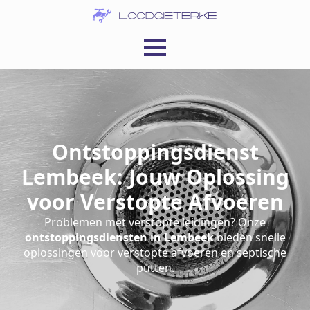
Ontstoppingsdienst
Lembeek: Jouw Oplossing
voor Verstopte Afvoeren
Problemen met verstopte leidingen? Onze
ontstoppingsdiensten in Lembeek
bieden snelle
oplossingen voor verstopte afvoeren en septische
putten.