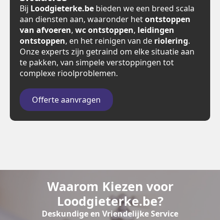
Bij
Loodgieterke.be
bieden we een breed scala
aan diensten aan, waaronder het
ontstoppen
van afvoeren
,
wc ontstoppen
,
leidingen
ontstoppen
, en het reinigen van de
riolering
.
Onze experts zijn getraind om elke situatie aan
te pakken, van simpele verstoppingen tot
complexe rioolproblemen.
Offerte aanvragen
Waarom Kiezen voor
Loodgieterke.be?
Deskundige en Vriendelijke Service