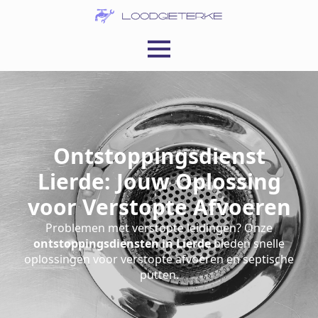
Ontstoppingsdienst
Lierde: Jouw Oplossing
voor Verstopte Afvoeren
Problemen met verstopte leidingen? Onze
ontstoppingsdiensten in Lierde
bieden snelle
oplossingen voor verstopte afvoeren en septische
putten.