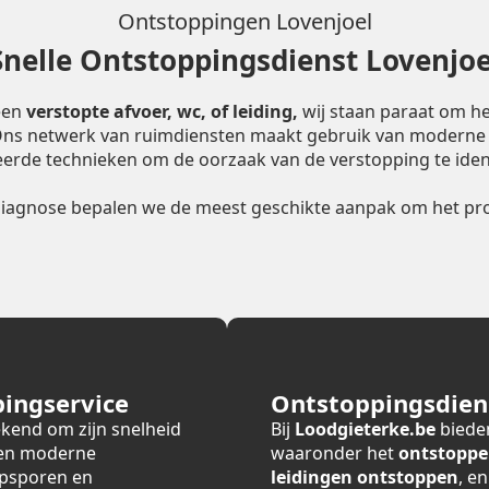
Ontstoppingen Lovenjoel
Snelle Ontstoppingsdienst Lovenjoe
een
verstopte afvoer, wc, of leiding,
wij staan paraat om he
 Ons netwerk van ruimdiensten maakt gebruik van moderne
erde technieken om de oorzaak van de verstopping te ident
diagnose bepalen we de meest geschikte aanpak om het pro
ingservice
Ontstoppingsdiens
ekend om zijn snelheid
Bij
Loodgieterke.be
bieden
 en moderne
waaronder het
ontstoppe
opsporen en
leidingen ontstoppen
, e