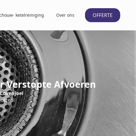
OFFERTE
chouw- ketelreiniging
Over ons
r Verstopte Afvoeren
 Lovenjoel
putten.