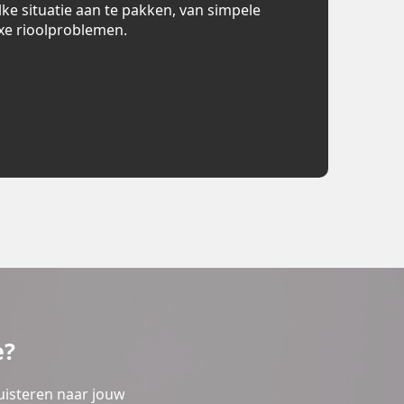
lke situatie aan te pakken, van simpele
xe rioolproblemen.
e?
uisteren naar jouw