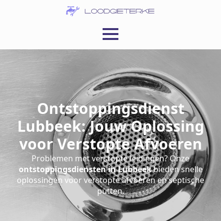
Ontstoppingsdienst
Lubbeek: Jouw Oplossing
voor Verstopte Afvoeren
Problemen met verstopte leidingen? Onze
ontstoppingsdiensten in Lubbeek
bieden snelle
oplossingen voor verstopte afvoeren en septische
putten.