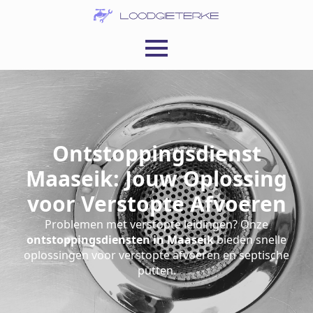
Ontstoppingsdienst
Maaseik: Jouw Oplossing
voor Verstopte Afvoeren
Problemen met verstopte leidingen? Onze
ontstoppingsdiensten in Maaseik
bieden snelle
oplossingen voor verstopte afvoeren en septische
putten.