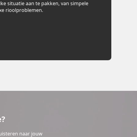
lke situatie aan te pakken, van simpele
xe rioolproblemen.
e?
uisteren naar jouw