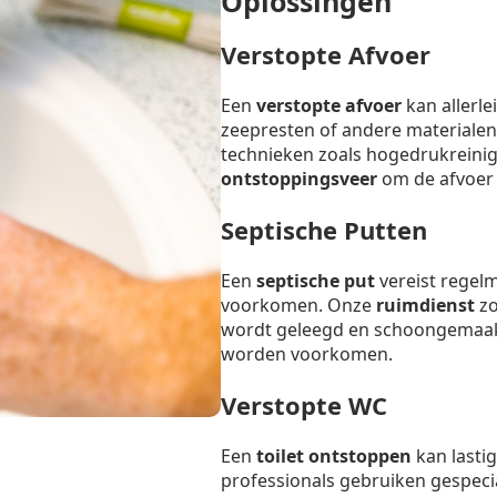
Oplossingen
Verstopte Afvoer
Een
verstopte afvoer
kan allerl
zeepresten of andere materialen
technieken zoals hogedrukreinig
ontstoppingsveer
om de afvoer s
Septische Putten
Een
septische put
vereist regel
voorkomen. Onze
ruimdienst
zo
wordt geleegd en schoongemaak
worden voorkomen.
Verstopte WC
Een
toilet ontstoppen
kan lastig
professionals gebruiken gespeci