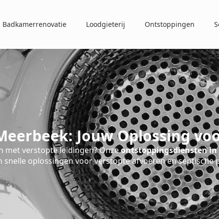
Badkamerrenovatie
Loodgieterij
Ontstoppingen
S
Meerbeek: Jouw Oplossing voo
 met verstopte leidingen? Onze
ontstoppingsdiensten in
 snelle oplossingen voor verstopte afvoeren en septische 