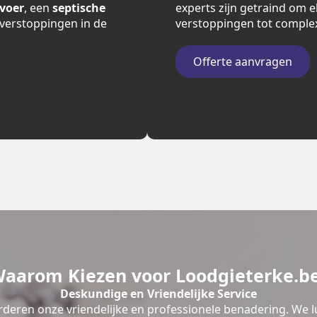
fvoer
, een
septische
experts zijn getraind om e
verstoppingen in de
verstoppingen tot comple
Offerte aanvragen
aarom Kiezen voor Loodgieterke.b
Deskundige en Vriendelijke Service
deren onze vriendelijke en professionele benadering. We l