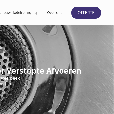
OFFERTE
chouw- ketelreiniging
Over ons
r Verstopte Afvoeren
 Meerbeek
putten.