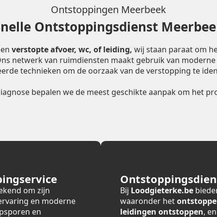
Ontstoppingen Meerbeek
Snelle Ontstoppingsdienst Meerbee
een
verstopte afvoer, wc, of leiding,
wij staan paraat om he
 Ons netwerk van ruimdiensten maakt gebruik van moderne
erde technieken om de oorzaak van de verstopping te ident
diagnose bepalen we de meest geschikte aanpak om het pro
ingservice
Ontstoppingsdiens
ekend om zijn
Bij
Loodgieterke.be
bieden
 ervaring en moderne
waaronder het
ontstoppe
opsporen en
leidingen ontstoppen
, e