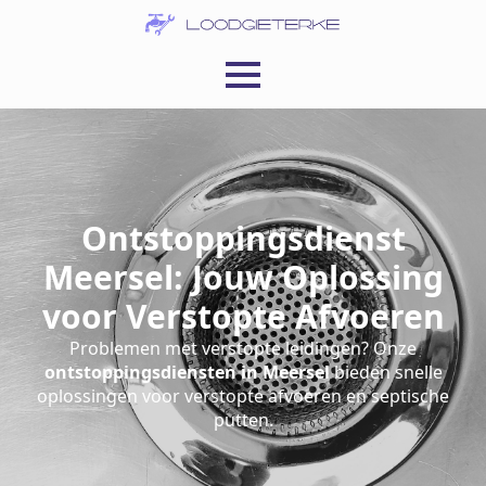
Ontstoppingsdienst
Meersel: Jouw Oplossing
voor Verstopte Afvoeren
Problemen met verstopte leidingen? Onze
ontstoppingsdiensten in Meersel
bieden snelle
oplossingen voor verstopte afvoeren en septische
putten.