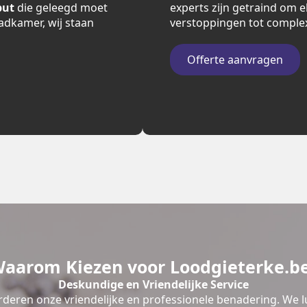
put
die geleegd moet
experts zijn getraind om e
adkamer, wij staan
verstoppingen tot comple
Offerte aanvragen
aarom Kiezen voor Loodgieterke.b
Deskundige en Vriendelijke Service
deren onze vriendelijke en professionele benadering. We l