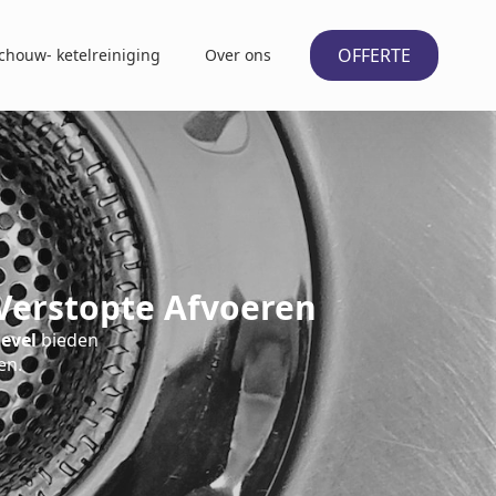
OFFERTE
chouw- ketelreiniging
Over ons
Verstopte Afvoeren
evel
bieden
en.