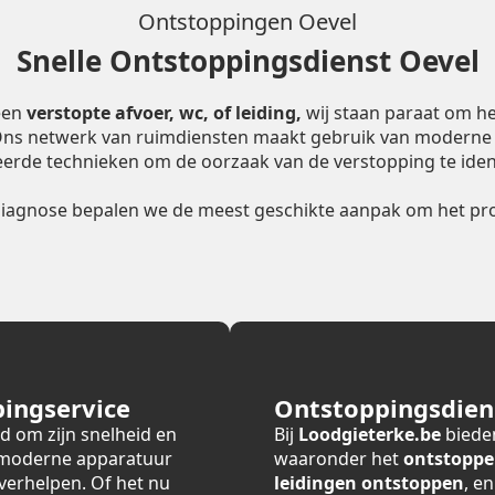
Ontstoppingen Oevel
Snelle Ontstoppingsdienst Oevel
een
verstopte afvoer, wc, of leiding,
wij staan paraat om he
 Ons netwerk van ruimdiensten maakt gebruik van moderne
erde technieken om de oorzaak van de verstopping te ident
diagnose bepalen we de meest geschikte aanpak om het pro
ingservice
Ontstoppingsdiens
d om zijn snelheid en
Bij
Loodgieterke.be
bieden
 moderne apparatuur
waaronder het
ontstoppe
verhelpen. Of het nu
leidingen ontstoppen
, e