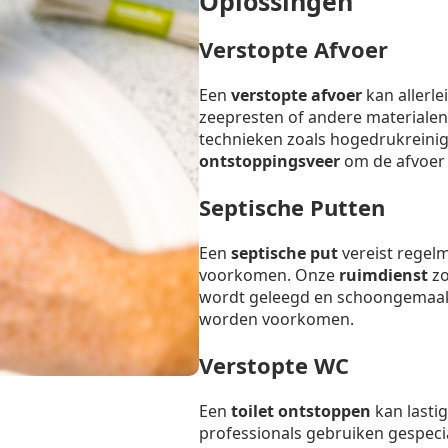
Oplossingen
Verstopte Afvoer
Een
verstopte afvoer
kan allerl
zeepresten of andere materialen
technieken zoals hogedrukreinig
ontstoppingsveer
om de afvoer s
Septische Putten
Een
septische put
vereist regel
voorkomen. Onze
ruimdienst
zo
wordt geleegd en schoongemaak
worden voorkomen.
Verstopte WC
Een
toilet ontstoppen
kan lastig
professionals gebruiken gespeci