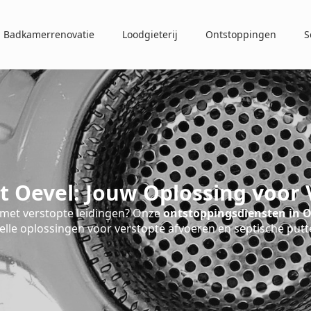
Badkamerrenovatie
Loodgieterij
Ontstoppingen
S
t Oevel: Jouw Oplossing voor 
met verstopte leidingen? Onze
ontstoppingsdiensten in O
elle oplossingen voor verstopte afvoeren en septische putt