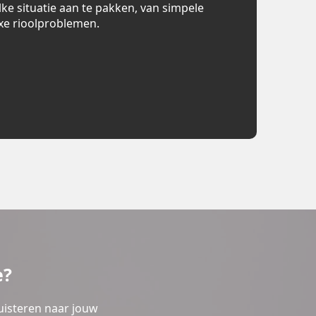
lke situatie aan te pakken, van simpele
xe rioolproblemen.
e?
uisteren naar jouw