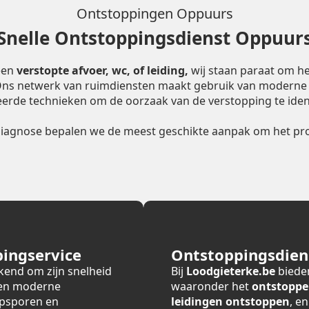
Ontstoppingen Oppuurs
Snelle Ontstoppingsdienst Oppuur
een
verstopte afvoer, wc, of leiding,
wij staan paraat om he
 Ons netwerk van ruimdiensten maakt gebruik van moderne
erde technieken om de oorzaak van de verstopping te ident
diagnose bepalen we de meest geschikte aanpak om het pro
ingservice
Ontstoppingsdiens
kend om zijn snelheid
Bij
Loodgieterke.be
bieden
 en moderne
waaronder het
ontstoppe
opsporen en
leidingen ontstoppen
, e