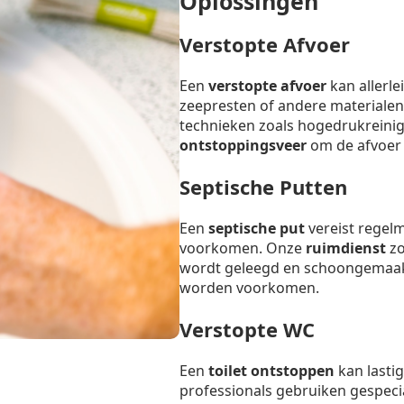
Oplossingen
Verstopte Afvoer
Een
verstopte afvoer
kan allerl
zeepresten of andere materialen
technieken zoals hogedrukreinig
ontstoppingsveer
om de afvoer s
Septische Putten
Een
septische put
vereist regel
voorkomen. Onze
ruimdienst
zo
wordt geleegd en schoongemaak
worden voorkomen.
Verstopte WC
Een
toilet ontstoppen
kan lastig
professionals gebruiken gespeci