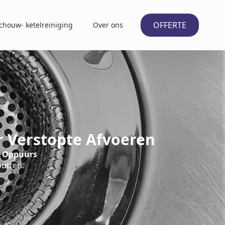
OFFERTE
chouw- ketelreiniging
Over ons
r Verstopte Afvoeren
n Oppuurs
putten.