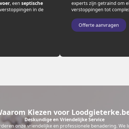
fvoer
, een
septische
experts zijn getraind om e
verstoppingen in de
verstoppingen tot comple
Offerte aanvragen
aarom Kiezen voor Loodgieterke.b
Deskundige en Vriendelijke Service
deren onze vriendelijke en professionele benadering. We l