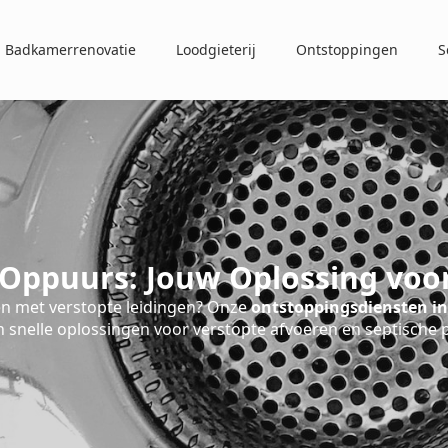
Badkamerrenovatie
Loodgieterij
Ontstoppingen
S
Oppuurs: Jouw Oplossing voo
n met verstopte leidingen? Onze
ontstoppingsdiensten i
 snelle oplossingen voor verstopte afvoeren en septische 