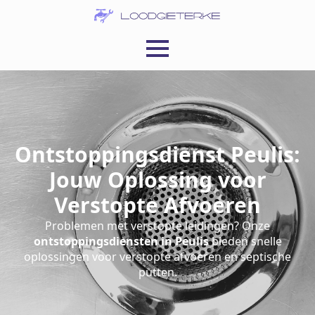
Ontstoppingsdienst Peulis:
Jouw Oplossing voor
Verstopte Afvoeren
Problemen met verstopte leidingen? Onze
ontstoppingsdiensten in Peulis
bieden snelle
oplossingen voor verstopte afvoeren en septische
putten.