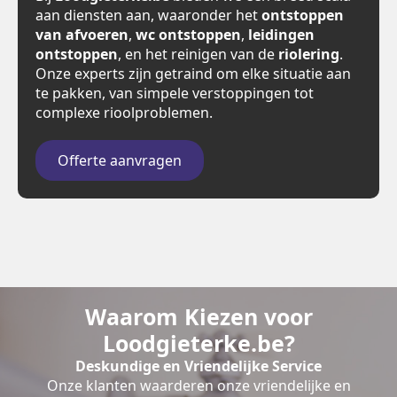
aan diensten aan, waaronder het
ontstoppen
van afvoeren
,
wc ontstoppen
,
leidingen
ontstoppen
, en het reinigen van de
riolering
.
Onze experts zijn getraind om elke situatie aan
te pakken, van simpele verstoppingen tot
complexe rioolproblemen.
Offerte aanvragen
Waarom Kiezen voor
Loodgieterke.be?
Deskundige en Vriendelijke Service
Onze klanten waarderen onze vriendelijke en