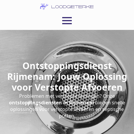
Ontstoppingsdienst
Rijmenam: Jouw Oplossing
voor Verstopte Afvoeren
Problemen met verstopte leidingen? Onze
ontstoppingsdiensten in Rijmenam
bieden snelle
oplossingen voor verstopte afvoeren en septische
putten.