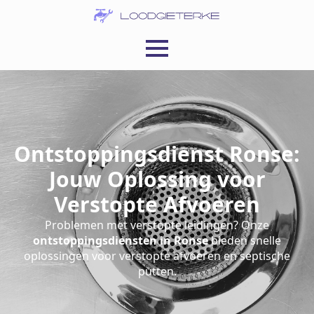
Ontstoppingsdienst Ronse:
Jouw Oplossing voor
Verstopte Afvoeren
Problemen met verstopte leidingen? Onze
ontstoppingsdiensten in Ronse
bieden snelle
oplossingen voor verstopte afvoeren en septische
putten.