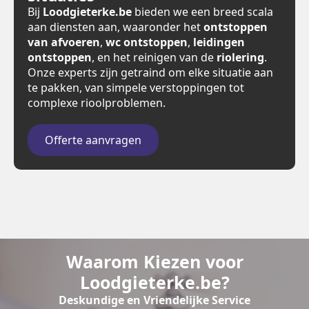
Bij
Loodgieterke.be
bieden we een breed scala
aan diensten aan, waaronder het
ontstoppen
van afvoeren
,
wc ontstoppen
,
leidingen
ontstoppen
, en het reinigen van de
riolering
.
Onze experts zijn getraind om elke situatie aan
te pakken, van simpele verstoppingen tot
complexe rioolproblemen.
Offerte aanvragen
Waarom Kiezen voor
Loodgieterke.be?
Deskundige en Vriendelijke Service