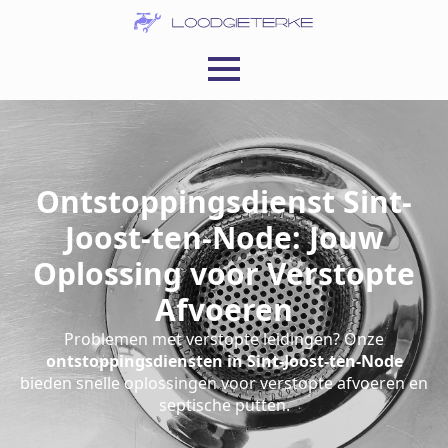
Ontstoppingsdienst Sint-
Joost-ten-Node: Jouw
Oplossing voor Verstopte
Afvoeren
Problemen met verstopte leidingen? Onze
ontstoppingsdiensten in Sint-Joost-ten-Node
bieden snelle oplossingen voor verstopte afvoeren en
septische putten.