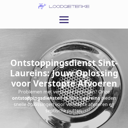
Ontstoppingsdienst Sint-
Laureins: Jouw Oplossing
voor Verstopte Afvoeren
Problemen met verstopte leidingen? Onze
ontstoppingsdiensten in Sint-Laureins
bieden
snelle oplossingen voor verstopte afvoeren en
septische putten.