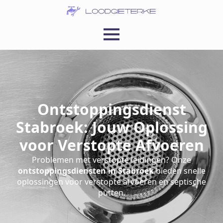
Ontstoppingsdienst
Stabroek: Jouw Oplossing
voor Verstopte Afvoeren
Problemen met verstopte leidingen? Onze
ontstoppingsdiensten in Stabroek
bieden snelle
oplossingen voor verstopte afvoeren en septische
putten.