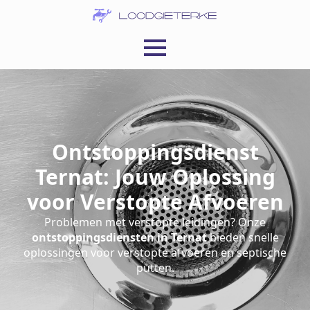
Ontstoppingsdienst
Ternat: Jouw Oplossing
voor Verstopte Afvoeren
Problemen met verstopte leidingen? Onze
ontstoppingsdiensten in Ternat
bieden snelle
oplossingen voor verstopte afvoeren en septische
putten.