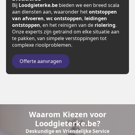
Bij
Loodgieterke.be
bieden we een breed scala
aan diensten aan, waaronder het
ontstoppen
van afvoeren
,
wc ontstoppen
,
leidingen
ontstoppen
, en het reinigen van de
riolering
.
Onze experts zijn getraind om elke situatie aan
te pakken, van simpele verstoppingen tot
complexe rioolproblemen.
Offerte aanvragen
Waarom Kiezen voor
Loodgieterke.be?
Deskundige en Vriendelijke Service