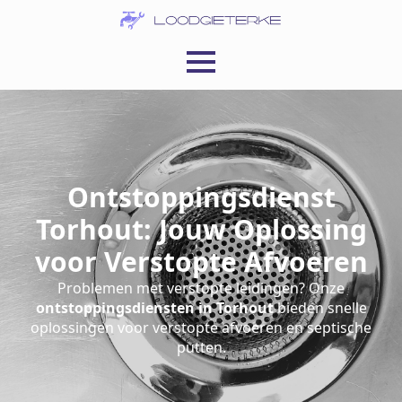
Ontstoppingsdienst
Torhout: Jouw Oplossing
voor Verstopte Afvoeren
Problemen met verstopte leidingen? Onze
ontstoppingsdiensten in Torhout
bieden snelle
oplossingen voor verstopte afvoeren en septische
putten.