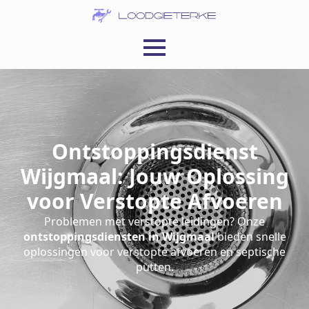
Ontstoppingsdienst
Wijgmaal: Jouw Oplossing
voor Verstopte Afvoeren
Problemen met verstopte leidingen? Onze
ontstoppingsdiensten in Wijgmaal
bieden snelle
oplossingen voor verstopte afvoeren en septische
putten.