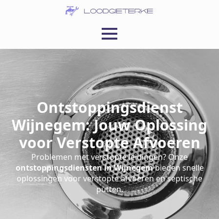
Ontstoppingsdienst
Wijnegem: Jouw Oplossing
voor Verstopte Afvoeren
Problemen met verstopte leidingen? Onze
ontstoppingsdiensten in Wijnegem
bieden snelle
oplossingen voor verstopte afvoeren en septische
putten.