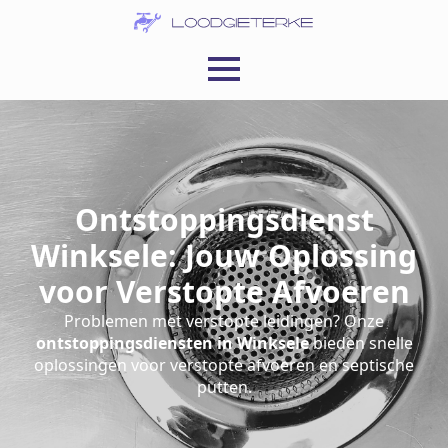
Ontstoppingsdienst
Winksele: Jouw Oplossing
voor Verstopte Afvoeren
Problemen met verstopte leidingen? Onze
ontstoppingsdiensten in Winksele
bieden snelle
oplossingen voor verstopte afvoeren en septische
putten.