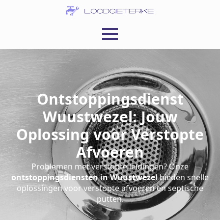
Ontstoppingsdienst
Wuustwezel: Jouw
Oplossing voor Verstopte
Afvoeren
Problemen met verstopte leidingen? Onze
ontstoppingsdiensten in Wuustwezel
bieden snelle
oplossingen voor verstopte afvoeren en septische
putten.