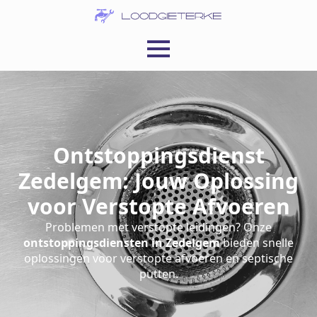
Ontstoppingsdienst
Zedelgem: Jouw Oplossing
voor Verstopte Afvoeren
Problemen met verstopte leidingen? Onze
ontstoppingsdiensten in Zedelgem
bieden snelle
oplossingen voor verstopte afvoeren en septische
putten.