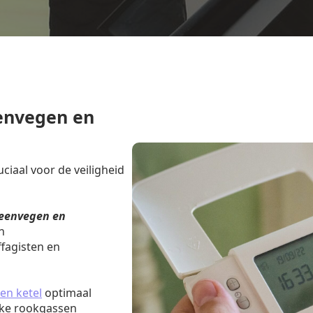
envegen en
iaal voor de veiligheid
eenvegen en
n
fagisten en
en ketel
optimaal
jke rookgassen