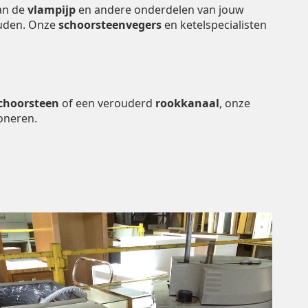
van de
vlampijp
en andere onderdelen van jouw
houden. Onze
schoorsteenvegers
en ketelspecialisten
choorsteen
of een verouderd
rookkanaal
, onze
oneren.