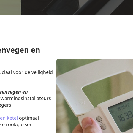
envegen en
iaal voor de veiligheid
eenvegen en
rwarmingsinstallateurs
egers.
en ketel
optimaal
jke rookgassen