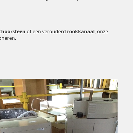
choorsteen
of een verouderd
rookkanaal
, onze
oneren.