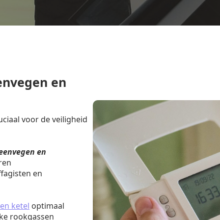
envegen en
iaal voor de veiligheid
eenvegen en
ren
fagisten en
en ketel
optimaal
jke rookgassen