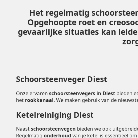
Het regelmatig schoorsteen
Opgehoopte roet en creoso
gevaarlijke situaties kan lei
zorg
Schoorsteenveger Diest
Onze ervaren
schoorsteenvegers in Diest
bieden e
het
rookkanaal
. We maken gebruik van de nieuwst
Ketelreiniging Diest
Naast
schoorsteenvegen
bieden we ook uitgebrei
Regelmatig
onderhoud
van je ketel is essentieel o