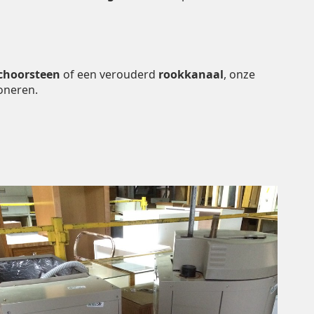
choorsteen
of een verouderd
rookkanaal
, onze
oneren.