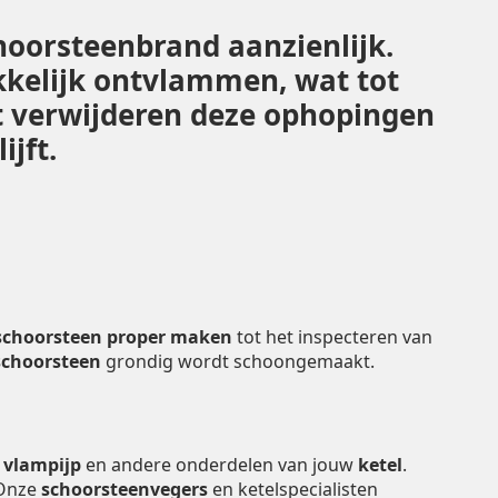
hoorsteenbrand aanzienlijk.
kelijk ontvlammen, wat tot
st verwijderen deze ophopingen
ijft.
schoorsteen proper maken
tot het inspecteren van
schoorsteen
grondig wordt schoongemaakt.
e
vlampijp
en andere onderdelen van jouw
ketel
.
 Onze
schoorsteenvegers
en ketelspecialisten