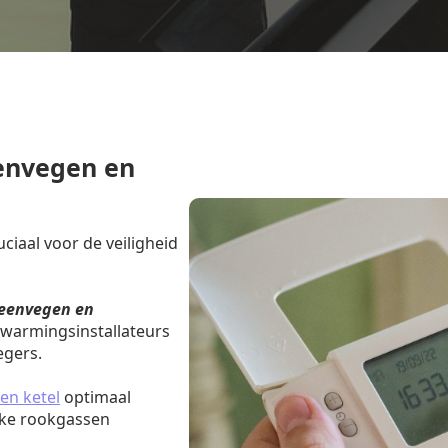
envegen en
iaal voor de veiligheid
eenvegen en
rwarmingsinstallateurs
egers.
en ketel
optimaal
jke rookgassen