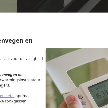
envegen en
iaal voor de veiligheid
eenvegen en
erwarmingsinstallateurs
egers.
en ketel
optimaal
jke rookgassen