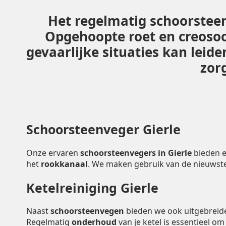
Het regelmatig schoorsteen
Opgehoopte roet en creoso
gevaarlijke situaties kan leid
zorg
Schoorsteenveger Gierle
Onze ervaren
schoorsteenvegers in Gierle
bieden e
het
rookkanaal
. We maken gebruik van de nieuwst
Ketelreiniging Gierle
Naast
schoorsteenvegen
bieden we ook uitgebrei
Regelmatig
onderhoud
van je ketel is essentieel o