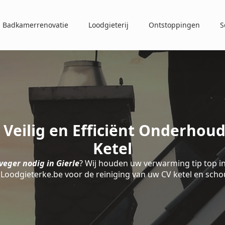
Badkamerrenovatie
Loodgieterij
Ontstoppingen
S
 Veilig en Efficiënt Onderhou
Ketel
eger nodig in Gierle
? Wij houden uw verwarming tip top i
 Loodgieterke.be voor de reiniging van uw CV ketel en scho