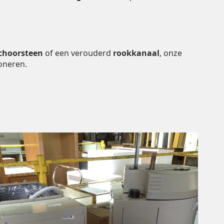
choorsteen
of een verouderd
rookkanaal
, onze
oneren.