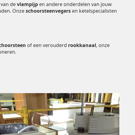
n van de
vlampijp
en andere onderdelen van jouw
houden. Onze
schoorsteenvegers
en ketelspecialisten
choorsteen
of een verouderd
rookkanaal
, onze
oneren.