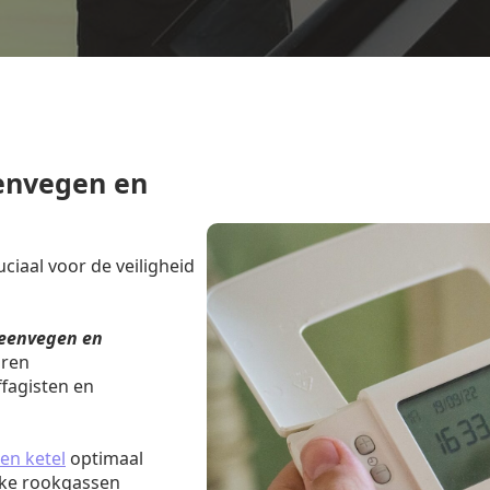
envegen en
iaal voor de veiligheid
eenvegen en
aren
fagisten en
en ketel
optimaal
jke rookgassen