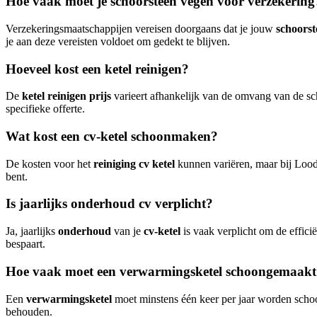
Hoe vaak moet je schoorsteen vegen voor verzekering
Verzekeringsmaatschappijen vereisen doorgaans dat je jouw
schoorst
je aan deze vereisten voldoet om gedekt te blijven.
Hoeveel kost een ketel reinigen?
De
ketel reinigen prijs
varieert afhankelijk van de omvang van de s
specifieke offerte.
Wat kost een cv-ketel schoonmaken?
De kosten voor het
reiniging cv ketel
kunnen variëren, maar bij Loodg
bent.
Is jaarlijks onderhoud cv verplicht?
Ja, jaarlijks
onderhoud
van je
cv-ketel
is vaak verplicht om de effici
bespaart.
Hoe vaak moet een verwarmingsketel schoongemaak
Een
verwarmingsketel
moet minstens één keer per jaar worden scho
behouden.