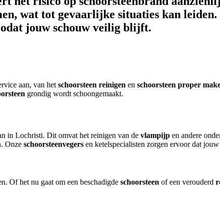
t het risico op schoorsteenbrand aanzienlij
, wat tot gevaarlijke situaties kan leiden.
dat jouw schouw veilig blijft.
ervice aan, van het
schoorsteen reinigen
en
schoorsteen proper mak
oorsteen
grondig wordt schoongemaakt.
n in Lochristi. Dit omvat het reinigen van de
vlampijp
en andere onde
en. Onze
schoorsteenvegers
en ketelspecialisten zorgen ervoor dat jou
den. Of het nu gaat om een beschadigde
schoorsteen
of een verouderd
r