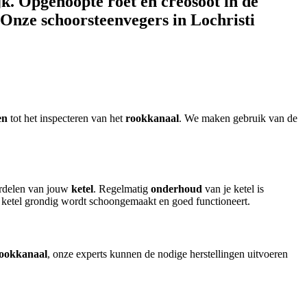
k. Opgehoopte roet en creosoot in de
 Onze schoorsteenvegers in Lochristi
en
tot het inspecteren van het
rookkanaal
. We maken gebruik van de
rdelen van jouw
ketel
. Regelmatig
onderhoud
van je ketel is
w ketel grondig wordt schoongemaakt en goed functioneert.
ookkanaal
, onze experts kunnen de nodige herstellingen uitvoeren